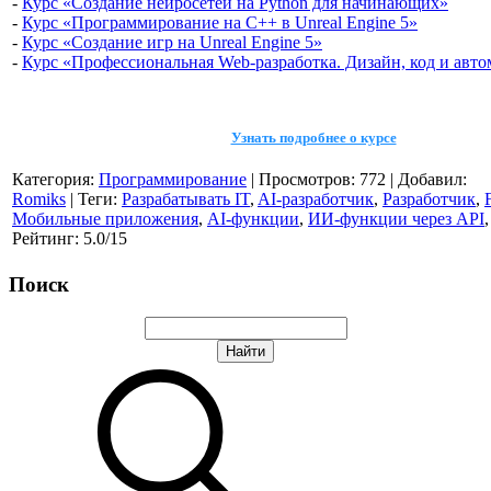
-
Курс «Создание нейросетей на Python для начинающих»
-
Курс «Программирование на C++ в Unreal Engine 5»
-
Курс «Создание игр на Unreal Engine 5»
-
Курс «Профессиональная Web-разработка. Дизайн, код и авто
Узнать подробнее о курсе
Категория
:
Программирование
|
Просмотров
:
772
|
Добавил
:
Romiks
|
Теги
:
Разрабатывать IT
,
AI-разработчик
,
Разработчик
,
F
Мобильные приложения
,
AI-функции
,
ИИ-функции через API
Рейтинг
:
5.0
/
15
Поиск