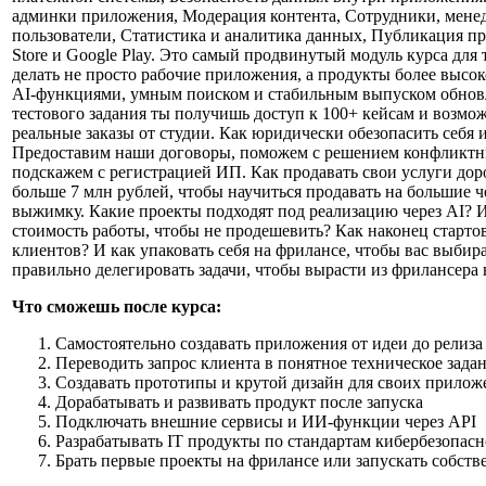
админки приложения, Модерация контента, Сотрудники, мене
пользователи, Статистика и аналитика данных, Публикация п
Store и Google Play. Это самый продвинутый модуль курса для т
делать не просто рабочие приложения, а продукты более высо
AI-функциями, умным поиском и стабильным выпуском обнов
тестового задания ты получишь доступ к 100+ кейсам и возмож
реальные заказы от студии. Как юридически обезопасить себя 
Предоставим наши договоры, поможем с решением конфликтн
подскажем с регистрацией ИП. Как продавать свои услуги до
больше 7 млн рублей, чтобы научиться продавать на большие 
выжимку. Какие проекты подходят под реализацию через AI? И
стоимость работы, чтобы не продешевить? Как наконец стартов
клиентов? И как упаковать себя на фрилансе, чтобы вас выбир
правильно делегировать задачи, чтобы вырасти из фрилансера 
Что сможешь после курса:
Самостоятельно создавать приложения от идеи до релиза
Переводить запрос клиента в понятное техническое зада
Создавать прототипы и крутой дизайн для своих прило
Дорабатывать и развивать продукт после запуска
Подключать внешние сервисы и ИИ-функции через API
Разрабатывать IT продукты по стандартам кибербезопас
Брать первые проекты на фрилансе или запускать собст