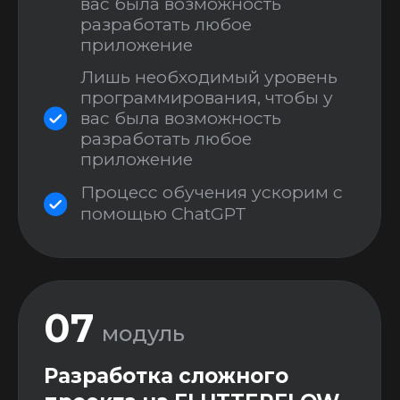
для успеха вашего
приложения
09
модуль
Публикация приложения
Вместе пройдем весь путь по
публикации приложения в
открытый доступ:
Как создать аккаунт в Google
Play и App Store
Как подписать приложение и
настроить его для публикации
Создание юридических