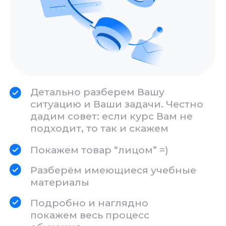
проекта мы добавим вас в
шортлист разработчиков
При появлении вакансии в
AppBusters, приоритет