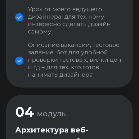
Базы данных
Практический урок по
проектированию баз данных
В любом проекте 80% работы
– это именно правильно
выстроить базу данных, чтобы
приложение выполняло все
функции
Будем сидеть над базами
данных пока все всЁ не
поймут =)
06
модуль