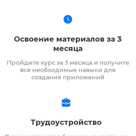
Лучших учеников берем в команду, на
зарплату 100-200к
Единственное на рынке
обучение
Обучение по FlutterFlow от владельца
студии, которая берёт больше 10
проектов ЧИСТО на FlutterFlow
каждый месяц