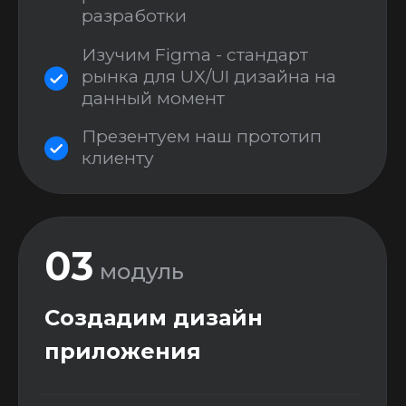
сервисов и мобильных
приложений
Всеобъемлющий
теоретический блок, чтобы все
понимали, что происходит
“под капотом” =)
Начнем с базовых вещей,
например “что такое сервер” и
закончим более
специфичными (“как работают
push-уведомления”, “как
устроена авторизация”, “как
работают диплинки” и тд)
05
модуль