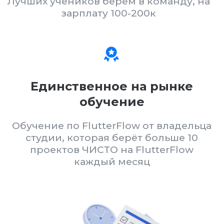
Программа курса
01
модуль
Напишем техническое
задание (ТЗ)