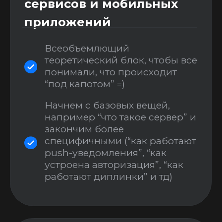
Экспресс курс по
FLUTTER
От самых основ (переменные
и типы данных, булева логика),
до написания кастомных
виджетов и кастомных
действий
Лишь необходимый уровень
программирования, чтобы у
вас была возможность
разработать любое
приложение
Лишь необходимый уровень
программирования, чтобы у
вас была возможность
разработать любое
приложение
Процесс обучения ускорим с
помощью ChatGPT