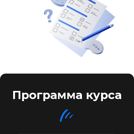
Превратим абстрактную идею
в структурированный
документ
Рассчитаем стоимость работы
(чтобы не продешевить)
Покажу, как повысить
стоимость заказа в 2 раза лишь
благодаря правильному ТЗ
Обезопасим себя юридически
уже на первом этапе =)
02
модуль