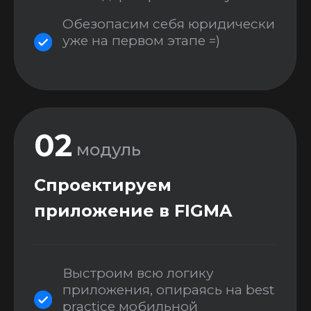
Создадим дизайн
приложения
Урок от моего ведущего
дизайнера, для тех, кому
интересно сделать дизайн
самому
Описание вакансии, тестовое
задание, бот для удобной
проверки тестовых, вилки цен
и тд – для тех, кто готов
нанимать дизайнера
04
модуль
Архитектура веб-