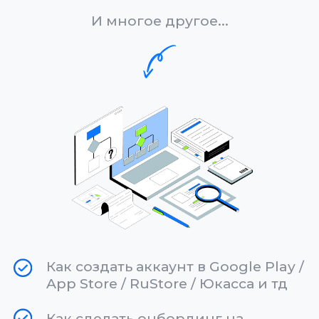
материалы
Подробно и наглядно
покажем весь процесс
обучения
Познакомим с действующими
разработчиками, которые
вошли в профессию благодаря
КУРСУ
Получить бесплатную консультацию
Сотрудничество
с AppBusters