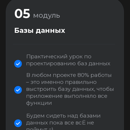
07
модуль
Разработка сложного
проекта на FLUTTERFLOW
(я бы за такой проект
запросил 1.5 млн от клиента
=))
В рамках работы над
проектом изучим весь
FlutterFlow от корки до корки
(действительно не останется
ни одной кнопки, которую мы
там не нажмем =))