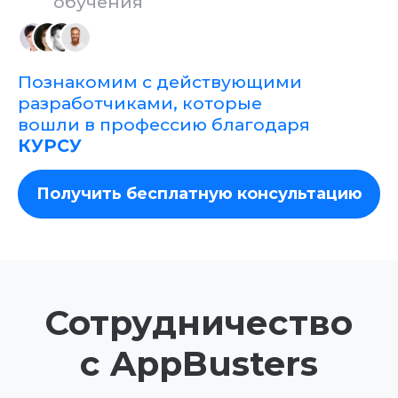
ВСЕГДА будет отдаваться
разработчикам из шортлиста
Средняя зарплата в
AppBusters 200к / мес