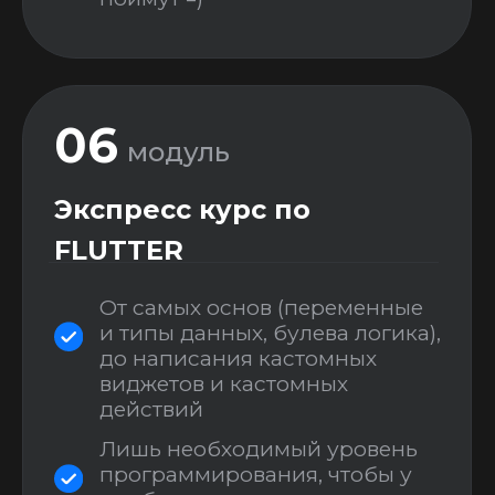
Сделаем мобильное
приложение и сайт (да, на
FlutterFlow можно делать
сайты), которые будут
работать “в связке”
Подключим покупки в
приложение и научимся
делать через приложение
выплаты
08
модуль
Аналитика в приложении
Научимся отслеживать
жизненно важные метрики,