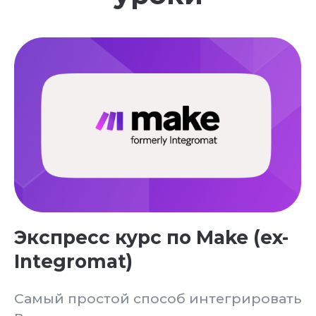
И многое другое...
Как создать аккаунт в Google Play /
App Store / RuStore / Юкасса и тд
Как сделать онбординг на
FlutterFlow?