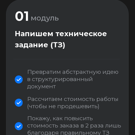
Спроектируем
приложение в FIGMA
Выстроим всю логику
приложения, опираясь на best
practice мобильной
разработки
Изучим Figma - стандарт
рынка для UX/UI дизайна на
данный момент
Презентуем наш прототип
клиенту
03
модуль