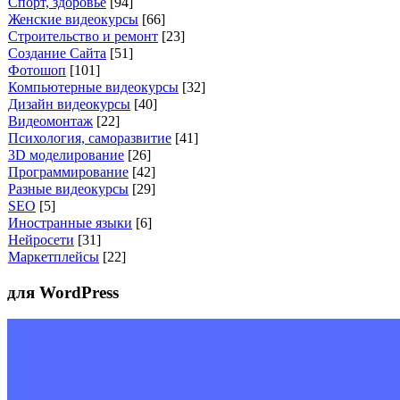
Спорт, здоровье
[94]
Женские видеокурсы
[66]
Строительство и ремонт
[23]
Создание Сайта
[51]
Фотошоп
[101]
Компьютерные видеокурсы
[32]
Дизайн видеокурсы
[40]
Видеомонтаж
[22]
Психология, саморазвитие
[41]
3D моделирование
[26]
Программирование
[42]
Разные видеокурсы
[29]
SEO
[5]
Иностранные языки
[6]
Нейросети
[31]
Маркетплейсы
[22]
для WordPress