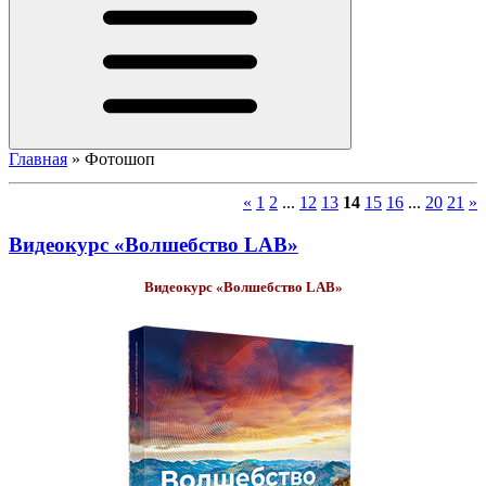
Главная
»
Фотошоп
«
1
2
...
12
13
14
15
16
...
20
21
»
Видеокурс «Волшебство LAB»
Видеокурс «Волшебство LAB»