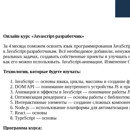
Онлайн курс «Javascript-разработчик»
За 4 месяца поможем освоить язык программирования JavaScrip
к JavaScript-разработчикам. Всё необходимое добавили, ненуж
реальных задачах, создавать собственные проекты и улучшать нав
как его можно использовать. JavaScript-анимации. Изменение 
Технологии, которые будете изучать:
JavaScript — основы языка, циклы, массивы и создание 
DOM API — понимание внутреннего устройства JS и пр
Анимация и эффекты в JavaScript — понимание работы 
Оптимизация рендеринга — основы работы с библиотеко
Интерактивные элементы — создание сложных компоне
Node.js — использование платформы для автоматизации 
React — основы
TypeScript — основы
Программа курса: