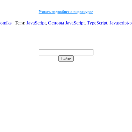
Узнать подробнее о видеокурсе
omiks
|
Теги
:
JavaScript
,
Основы JavaScript
,
TypeScript
,
Javascript-