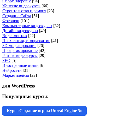
Спорт, здоровье
[94]
Женские видеокурсы
[66]
Строительство и ремонт
[23]
Создание Сайта
[51]
Фотошоп
[101]
Компьютерные видеокурсы
[32]
Дизайн видеокурсы
[40]
Видеомонтаж
[22]
Психология, саморазвитие
[41]
3D моделирование
[26]
Программирование
[42]
Разные видеокурсы
[29]
SEO
[5]
Иностранные языки
[6]
Нейросети
[31]
Маркетплейсы
[22]
для WordPress
Популярные курсы:
Курс «Создание игр на Unreal Engine 5»