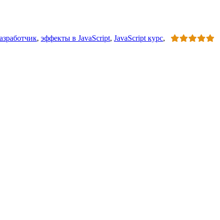
разработчик
,
эффекты в JavaScript
,
JavaScript курс
,