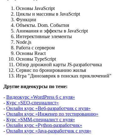
Основы JavaScript
Циклы и массивы в JavaScript
Функции
Объекты. Dom. События
Анимания и эффекты в JavaScript
Интерективные элементы
Node.js
Работа с сервером
Основы React
Основы TypeScript
Обзор дорожной карты JS-разработчика
Сервис по бронированию жилья
Игра "Динозаврик в поисках приключений"
Другие видеокурсы по теме:
-
Видеокурс «WordPress 6 с нуля»
-
Курс «SEO-специалист»
-
Онлайн курс «Веб-разработчик с нуля»
-
Онлайн курс «Инженер по тестированию»
-
Курс «SMM-специалист с нуля»
-
Онлайн курс «Python-разработчик»
-
Онлайн курс «Java-разработчик с нуля»