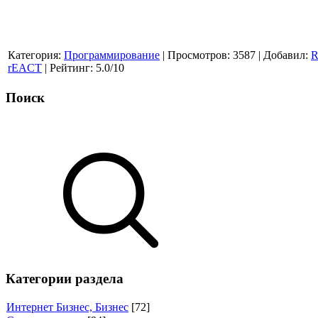
Категория
:
Программирование
|
Просмотров
:
3587
|
Добавил
:
R
rEACT
|
Рейтинг
:
5.0
/
10
Поиск
Категории раздела
Интернет Бизнес, Бизнес
[72]