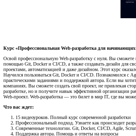
Курс «Профессиональная Web-разработка для начинающих
Освой профессиональную Web‑разработку с нуля. Вы сможете 
помощью Git, Docker и CI/CD, а также создавать дизайн для св
проектами, автоматизацией и даже дизайном. Этот курс оказалс
Научился пользоваться Git, Docker и CI/CD. Познакомился с Ag
практическими заданиями и поддержкой автора. Если вы хотит
компаниях. Вы сможете создать свой проект, не привлекая сто
разработке, но и получите навык эффективной организации ра
Web-проект. Web-разработка — это билет в мир IT, где вы може
Что вас ждет:
15 видеоуроков. Полный курс современной разработки
Профессиональный подход. Узнаете как происходит разр
Современные технологии. Git, Docker, CI/CD, Agile, Scru
Поддержка автора. Помощь и ответы на вопросы