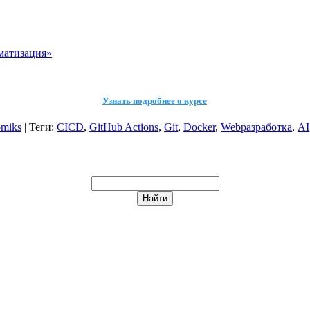
матизация»
Узнать подробнее о курсе
miks
|
Теги
:
CICD
,
GitHub Actions
,
Git
,
Docker
,
Webразработка
,
AI