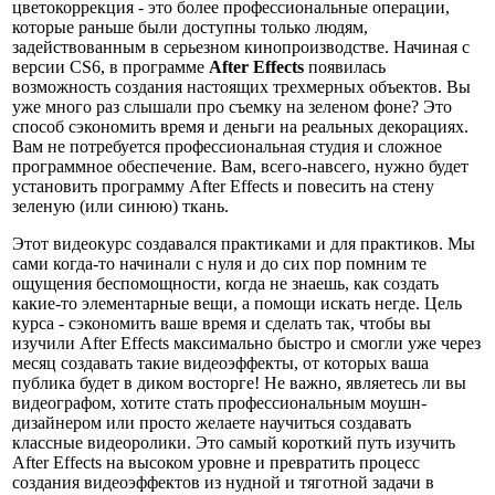
цветокоррекция - это более профессиональные операции,
которые раньше были доступны только людям,
задействованным в серьезном кинопроизводстве. Начиная с
версии CS6, в программе
After Effects
появилась
возможность создания настоящих трехмерных объектов. Вы
уже много раз слышали про съемку на зеленом фоне? Это
способ сэкономить время и деньги на реальных декорациях.
Вам не потребуется профессиональная студия и сложное
программное обеспечение. Вам, всего-навсего, нужно будет
установить программу After Effects и повесить на стену
зеленую (или синюю) ткань.
Этот видеокурс создавался практиками и для практиков. Мы
сами когда-то начинали с нуля и до сих пор помним те
ощущения беспомощности, когда не знаешь, как создать
какие-то элементарные вещи, а помощи искать негде. Цель
курса - сэкономить ваше время и сделать так, чтобы вы
изучили After Effects максимально быстро и смогли уже через
месяц создавать такие видеоэффекты, от которых ваша
публика будет в диком восторге! Не важно, являетесь ли вы
видеографом, хотите стать профессиональным моушн-
дизайнером или просто желаете научиться создавать
классные видеоролики. Это самый короткий путь изучить
After Effects на высоком уровне и превратить процесс
создания видеоэффектов из нудной и тяготной задачи в