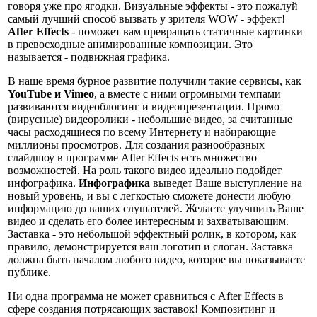
говоря уже про ягодки. Визуальные эффекты - это пожалуй
самый лучший способ вызвать у зрителя WOW - эффект!
After Effects
- поможет вам превращать статичные картинки
в превосходные анимированные композиции. Это
называется - подвижная графика.
В наше время бурное развитие получили такие сервисы, как
YouTube и Vimeo
, а вместе с ними огромными темпами
развиваются видеоблогинг и видеопрезентации. Промо
(вирусные) видеоролики - небольшие видео, за считанные
часы расходящиеся по всему Интернету и набирающие
миллионы просмотров. Для создания разнообразных
слайдшоу в программе After Effects есть множество
возможностей. На роль такого видео идеально подойдет
инфографика.
Инфографика
выведет Ваше выступление на
новый уровень, и вы с легкостью сможете донести любую
информацию до ваших слушателей. Желаете улучшить Ваше
видео и сделать его более интересным и захватывающим.
Заставка - это небольшой эффектный ролик, в котором, как
правило, демонстрируется ваш логотип и слоган. Заставка
должна быть началом любого видео, которое вы показываете
публике.
Ни одна программа не может сравниться с After Effects в
сфере создания потрясающих заставок! Композитинг и