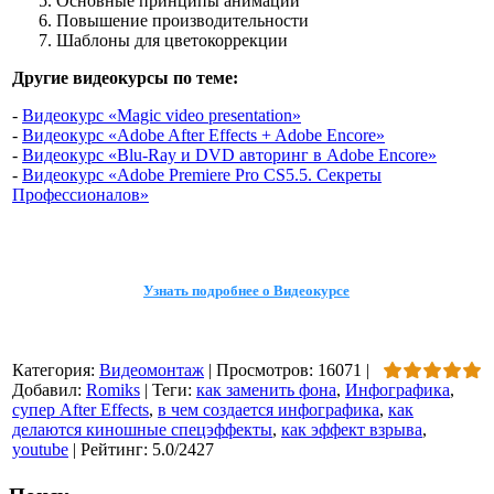
Основные принципы анимации
Повышение производительности
Шаблоны для цветокоррекции
Другие видеокурсы по теме:
-
Видеокурс «Magic video presentation»
-
Видеокурс «Adobe After Effects + Adobe Encore»
-
Видеокурс «Blu-Ray и DVD авторинг в Adobe Encore»
-
Видеокурс «Adobe Premiere Pro CS5.5. Секреты
Профессионалов»
Узнать подробнее о Видеокурсе
Категория
:
Видеомонтаж
|
Просмотров
:
16071
|
Добавил
:
Romiks
|
Теги
:
как заменить фона
,
Инфографика
,
cупер After Effects
,
в чем создается инфографика
,
как
делаются киношные спецэффекты
,
как эффект взрыва
,
youtube
|
Рейтинг
:
5.0
/
2427